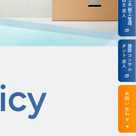
技士 求人
土木施工管理
タント 求人
建設コンサル
icy
お問い合わせ